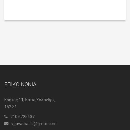
ΕΠΙΚΟΙΝΩΝΙΑ
Κρήτης 11, Κάτω Χαλάνδρι,
152 31
210 6725437
vgavatha.fls@gmail.com