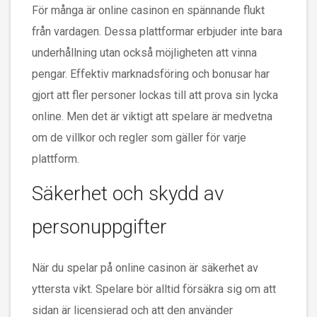
För många är online casinon en spännande flukt
från vardagen. Dessa plattformar erbjuder inte bara
underhållning utan också möjligheten att vinna
pengar. Effektiv marknadsföring och bonusar har
gjort att fler personer lockas till att prova sin lycka
online. Men det är viktigt att spelare är medvetna
om de villkor och regler som gäller för varje
plattform.
Säkerhet och skydd av
personuppgifter
När du spelar på online casinon är säkerhet av
yttersta vikt. Spelare bör alltid försäkra sig om att
sidan är licensierad och att den använder