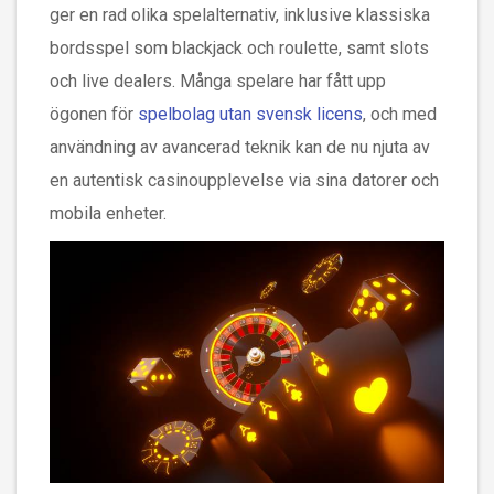
ger en rad olika spelalternativ, inklusive klassiska
bordsspel som blackjack och roulette, samt slots
och live dealers. Många spelare har fått upp
ögonen för
spelbolag utan svensk licens
, och med
användning av avancerad teknik kan de nu njuta av
en autentisk casinoupplevelse via sina datorer och
mobila enheter.