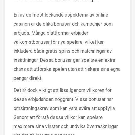
En av de mest lockande aspekterna av online
casinon är de olika bonusar och kampanjer som
erbjuds. Många plattformar erbjuder
välkomstbonusar för nya spelare, vilket kan
inkludera både gratis spins och matchningar av
insättningar. Dessa bonusar ger spelare en extra
chans att utforska spelen utan att riskera sina egna
pengar direkt.
Det är dock viktigt att läsa igenom villkoren för
dessa erbjudanden noggrant. Vissa bonusar har
omsättningskrav som kan vara svåra att uppfylla.
Genom att förstå dessa villkor kan spelare
maximera sina vinster och undvika överraskningar