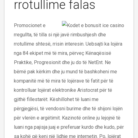
rrotullime falas
Promocionet e
rregullta, të tilla si një javë rimbushjesh dhe
rrotullime shtesë, rrisin interesin. Uebsajti ka lojëra
nga 84 ekipet më të mira, përveç Kënaqësisë
Praktike, Progresionit dhe ju do të NetEnt. Ne
bëmë pak kërkim dhe ju mund të bashkoheni me
kompanitë më të mira të lojërave të fatit për të
kontrolluar lojërat elektronike Aristocrat për të
gjithë fillestarët. Këshillohet të luani me
përgjegjësi, të vendosni burime dhe të shijoni lojën
për vlerën e argëtimit. Kazinotë online ju lejojnë të
luani nga pajisja juaj e preferuar kurdo dhe kudo, për
sa kohë që keni një lidhje me internetin. Po, lojërat