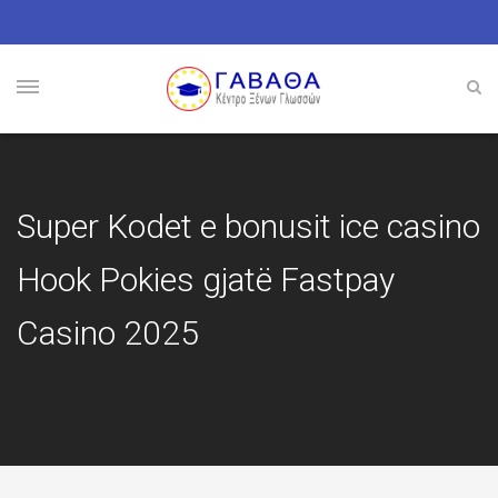
Super Kodet e bonusit ice casino
Hook Pokies gjatë Fastpay
Casino 2025