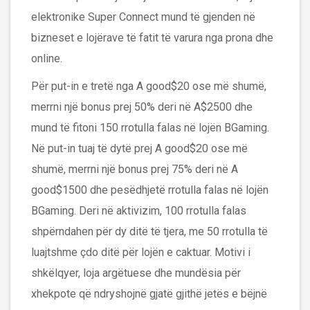
elektronike Super Connect mund të gjenden në
bizneset e lojërave të fatit të varura nga prona dhe
online.
Për put-in e tretë nga A good$20 ose më shumë,
merrni një bonus prej 50% deri në A$2500 dhe
mund të fitoni 150 rrotulla falas në lojën BGaming.
Në put-in tuaj të dytë prej A good$20 ose më
shumë, merrni një bonus prej 75% deri në A
good$1500 dhe pesëdhjetë rrotulla falas në lojën
BGaming. Deri në aktivizim, 100 rrotulla falas
shpërndahen për dy ditë të tjera, me 50 rrotulla të
luajtshme çdo ditë për lojën e caktuar. Motivi i
shkëlqyer, loja argëtuese dhe mundësia për
xhekpote që ndryshojnë gjatë gjithë jetës e bëjnë