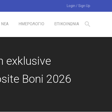
Login
/
Sign Up
ΝΕΑ
ΗΜΕΡΟΛΟΓΙΟ
ΕΠΙΚΟΙΝΩΝΙΑ
n exklusive
site Boni 2026