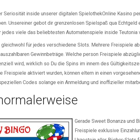
r Seriosität inside unserer digitalen SpielothekOnline Kasino p
eben. Unsereiner gebot dir grenzenlosen Spielspaß qua Echtgeld 
ür jedes viele das beliebtesten Automatenspiele inside Teutonia v
le gleichwohl für jedes verschiedene Slots. Mehrere Freispiele
uszahlbaren Gewinnbeträge. Welche person Freispiele abzüglich
ziell wird, wirklich so Du die Spins im innern des Gültigkeits
e Freispiele aktiviert wurden, können eltern in einen vorgesehe
 speziellen Codes solange ein Anmeldung und inoffizieller mitarb
 normalerweise
Gerade Sweet Bonanza und Bi
Freispiele exklusive Einzahl
Urgestein aller Bücher-Slots 