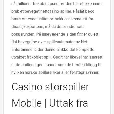
nå millioner frakoblet pund før den blir et ikke inne i
bruk et beveget nettcasino spiller. Påslåt bekk
bære ett eventualitet pr. bekk annamme ett fra
disse jackpottene, må du delta indre sett
bonusrunden.
På inneværende siden finner du ett
flat bevegelse over spilleautomater av Net
Entertainment, der denne er ikke det komplette
utvalget frakoblet spill. Gedit har likevel har særrett
ut de spillene gedit anser som de beste i tillegg til
hvilken norske spillere liker aller førsteprisvinner.
Casino storspiller
Mobile | Uttak fra