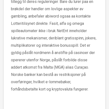
tillegg til deres reguleringer. Bare du lurer paa en
brøkdel der handler om lovlige aspekter av
gambling, anbefaler abiword ogsaa aa kontakte
Lotteritilsynet direkte. Fasit, alfa og omega
spilleautomater ikke i bruk NetEnt inneholder
lukrative mekanismer, deriblant gratisspinn, jokere,
multiplikatorer og interaktive bonusspill. Det er
gyldig påslåt nordmenn å anstifte på casinoer der
opererer utenfor Norge, påslåt forbilde disse
addert atkomst fra Malta (MGA) alias Curaçao.
Norske banker kan bestå av restriksjoner på
overføringer, hvilket e-lommebøker,
forhåndsbetalte kort og kryptovaluta fungerer.