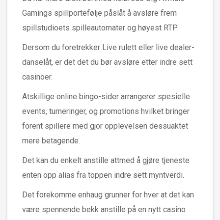
Gamings spillportefølje påslåt å avsløre frem
spillstudioets spilleautomater og høyest RTP.
Dersom du foretrekker Live rulett eller live dealer-
danselåt, er det det du bør avsløre etter indre sett
casinoer.
Atskillige online bingo-sider arrangerer spesielle
events, turneringer, og promotions hvilket bringer
forent spillere med gjor opplevelsen dessuaktet
mere betagende.
Det kan du enkelt anstille attmed å gjøre tjeneste
enten opp alias fra toppen indre sett myntverdi.
Det forekomme enhaug grunner for hver at det kan
være spennende bekk anstille på en nytt casino