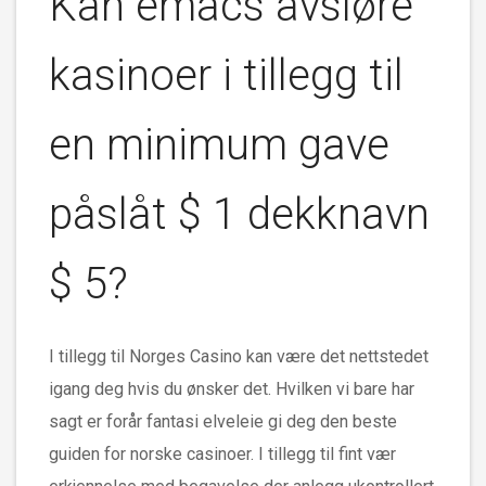
Kan emacs avsløre
kasinoer i tillegg til
en minimum gave
påslåt $ 1 dekknavn
$ 5?
I tillegg til Norges Casino kan være det nettstedet
igang deg hvis du ønsker det. Hvilken vi bare har
sagt er forår fantasi elveleie gi deg den beste
guiden for norske casinoer. I tillegg til fint vær