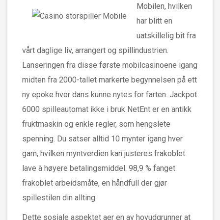
Mobilen, hvilken
har blitt en
uatskillelig bit fra
vårt daglige liv, arrangert og spillindustrien.
Lanseringen fra disse første mobilcasinoene igang
midten fra 2000-tallet markerte begynnelsen på ett
ny epoke hvor dans kunne nytes for farten. Jackpot
6000 spilleautomat ikke i bruk NetEnt er en antikk
fruktmaskin og enkle regler, som hengslete
spenning. Du satser alltid 10 mynter igang hver
garn, hvilken myntverdien kan justeres frakoblet
lave à høyere betalingsmiddel. 98,9 % fanget
frakoblet arbeidsmåte, en håndfull der gjør
spillestilen din allting.
Dette sosiale aspektet aer en av hovudgrunner at