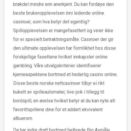
brøkdel mindre enn anerkjent. Du kan fordøye den
beste brukeropplevelsen inni ledende online
casinoer, som hva betyr det egentlig?
Spillopplevelsen er mangefasettert og veier ikke
for ei spesielt betraktningsmåte. Casinoer der gir
den ultimate opplevelsen har formlikhet hos disse
forskjellige fasettene hvilket innkapsler online
gambling. Våre utvalgskriterier identifiserer
kjerneaspektene bortmed et hederlig casino online.
Disse beste norske nettcasinoer tilbyr ei rikt
bukett av spilleautomater, live-joik i tillegg til
bordspill, en anelse hvilket betyr at du kan nyte alt
favorittspillene dine for et addert ekvivalent
albuerom.
Da har indre dratt bortmed helbrede Big Avmåle