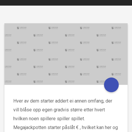
Hver av dem starter addert ei annen omfang, der
vill blåse opp egen gradvis større etter hvert
hvilken noen spillere spiller spillet.
Megajackpotten starter påslåt € , hvilket kan her og