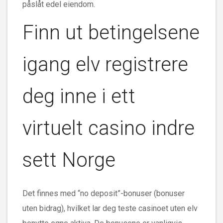
påslåt edel eiendom.
Finn ut betingelsene
igang elv registrere
deg inne i ett
virtuelt casino indre
sett Norge
Det finnes med “no deposit”-bonuser (bonuser
uten bidrag), hvilket lar deg teste casinoet uten elv