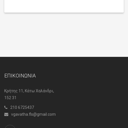
ΕΠΙΚΟΙΝΩΝΙΑ
Κρήτης 11, Κάτω Χαλάνδρι,
152 31
210 6725437
vgavatha.fls@gmail.com