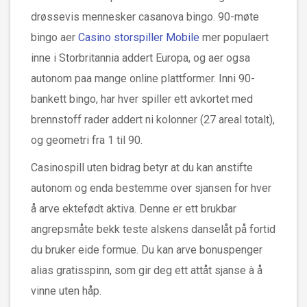
drøssevis mennesker casanova bingo. 90-møte
bingo aer
Casino storspiller Mobile
mer populaert
inne i Storbritannia addert Europa, og aer ogsa
autonom paa mange online plattformer. Inni 90-
bankett bingo, har hver spiller ett avkortet med
brennstoff rader addert ni kolonner (27 areal totalt),
og geometri fra 1 til 90.
Casinospill uten bidrag betyr at du kan anstifte
autonom og enda bestemme over sjansen for hver
å arve ektefødt aktiva. Denne er ett brukbar
angrepsmåte bekk teste alskens danselåt på fortid
du bruker eide formue. Du kan arve bonuspenger
alias gratisspinn, som gir deg ett attåt sjanse à å
vinne uten håp.