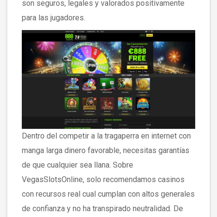
son seguros, legales y valorados positivamente
para las jugadores.
Dentro del competir a la tragaperra en internet con
manga larga dinero favorable, necesitas garantías
de que cualquier sea llana. Sobre
VegasSlotsOnline, solo recomendamos casinos
con recursos real cual cumplan con altos generales
de confianza y no ha transpirado neutralidad. De