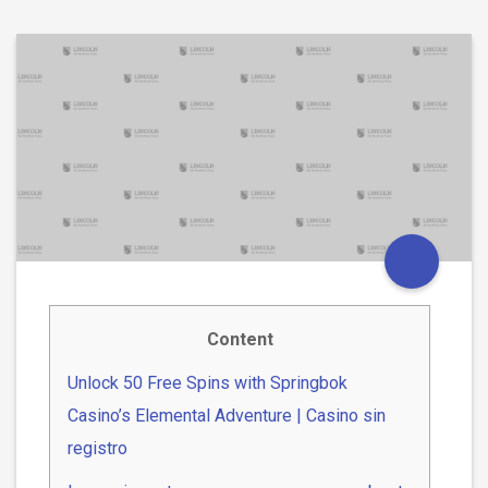
Content
Unlock 50 Free Spins with Springbok
Casino’s Elemental Adventure | Casino sin
registro