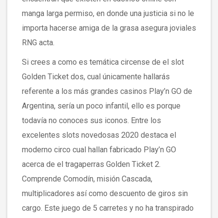
manga larga permiso, en donde una justicia si no le
importa hacerse amiga de la grasa asegura joviales
RNG acta.
Si crees a como es temática circense de el slot
Golden Ticket dos, cual únicamente hallarás
referente a los más grandes casinos Play’n GO de
Argentina, serí­a un poco infantil, ello es porque
todavía no conoces sus iconos. Entre los
excelentes slots novedosas 2020 destaca el
moderno circo cual hallan fabricado Play’n GO
acerca de el tragaperras Golden Ticket 2.
Comprende Comodín, misión Cascada,
multiplicadores así­ como descuento de giros sin
cargo. Este juego de 5 carretes y no ha transpirado