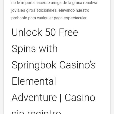
no le importa hacerse amiga de la grasa reactiva
joviales giros adicionales, elevando nuestro
probable para cualquier paga espectacular.
Unlock 50 Free
Spins with
Springbok Casino’s
Elemental
Adventure | Casino
sin registro