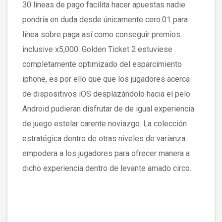
30 líneas de pago facilita hacer apuestas nadie
pondrí­a en duda desde únicamente cero.01 para
línea sobre paga así­ como conseguir premios
inclusive x5,000. Golden Ticket 2 estuviese
completamente optimizado del esparcimiento
iphone, es por ello que que los jugadores acerca
de dispositivos iOS desplazándolo hacia el pelo
Android pudieran disfrutar de de igual experiencia
de juego estelar carente noviazgo. La colección
estratégica dentro de otras niveles de varianza
empodera a los jugadores para ofrecer manera a
dicho experiencia dentro de levante amado circo.