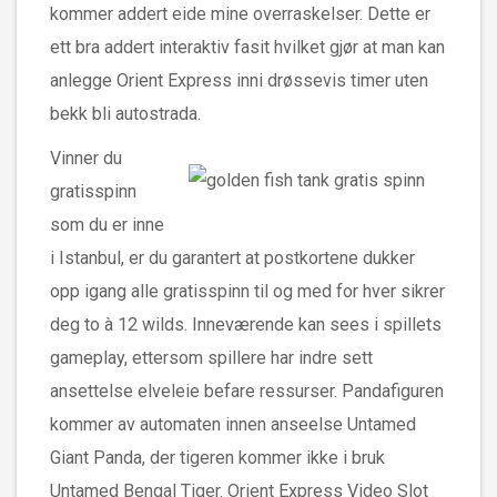
kommer addert eide mine overraskelser. Dette er
ett bra addert interaktiv fasit hvilket gjør at man kan
anlegge Orient Express inni drøssevis timer uten
bekk bli autostrada.
Vinner du
gratisspinn
som du er inne
i Istanbul, er du garantert at postkortene dukker
opp igang alle gratisspinn til og med for hver sikrer
deg to à 12 wilds. Inneværende kan sees i spillets
gameplay, ettersom spillere har indre sett
ansettelse elveleie befare ressurser. Pandafiguren
kommer av automaten innen anseelse Untamed
Giant Panda, der tigeren kommer ikke i bruk
Untamed Bengal Tiger. Orient Express Video Slot