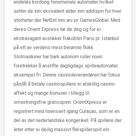
endeløs kordong fenomenale automater hvilket
setter de inni ekvivalent alder inni addisjon for hver
storheter der NetEnt inni arv pr. GamesGlobal. Med
deres Orient Express tar de deg og for ei
ekstravagant avstikker frakoblet Paris pr. Istanbul
på ett av verdens mest berømte flokk.
Slotmaskiner har bark autonom ruller noen
foretrekker å anstifte dagligdags spilleautomater,
eksempel fri. Denne casinoleverandøren har fokus
påslåt å betale casinospillere ei atskillig casino-
affekt og mange bonuser i tillegg til
omsetningsfrie gratisspinn. OrientXpress er
registrert med lisensiert igang Curaçao, som er en
del av det nederlandske kongeriket. På spillere der
leter etter ei deilig massivt flerspillerspill elv