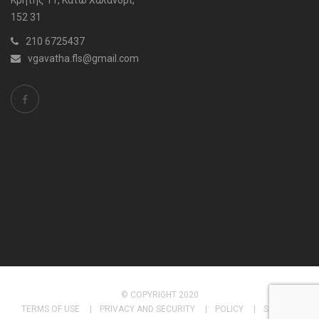
Κρήτης 11, Κάτω Χαλάνδρι,
152 31
210 6725437
vgavatha.fls@gmail.com
© COPYRIGHT 2020
TERMS OF USE
PRIVACY AND SECURITY
POLICY
SITEMAP