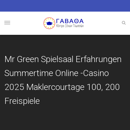
Mr Green Spielsaal Erfahrungen
Summertime Online -Casino
2025 Maklercourtage 100, 200
Freispiele