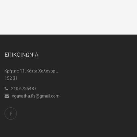
ΕΠΙΚΟΙΝΩΝΙΑ
Κρήτης 11, Κάτω Χαλάνδρι,
152 31
210 6725437
vgavatha.fls@gmail.com