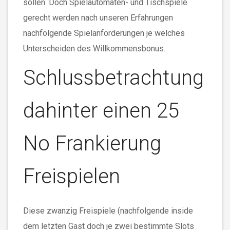
sollen. Doch Spielautomaten- und Tischspiele
gerecht werden nach unseren Erfahrungen
nachfolgende Spielanforderungen je welches
Unterscheiden des Willkommensbonus.
Schlussbetrachtung
dahinter einen 25
No Frankierung
Freispielen
Diese zwanzig Freispiele (nachfolgende inside
dem letzten Gast doch je zwei bestimmte Slots