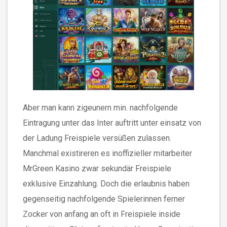
Aber man kann zigeunern min. nachfolgende
Eintragung unter das Inter auftritt unter einsatz von
der Ladung Freispiele versüßen zulassen.
Manchmal existireren es inoffizieller mitarbeiter
MrGreen Kasino zwar sekundär Freispiele
exklusive Einzahlung. Doch die erlaubnis haben
gegenseitig nachfolgende Spielerinnen ferner
Zocker von anfang an oft in Freispiele inside