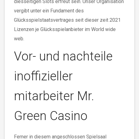
diesseitigen Slots erfreut sein. Unser Organisation
vergibt unter ein Fundament des
Glücksspielstaatsvertrages seit dieser zeit 2021
Lizenzen je Glücksspielanbieter im World wide
web.
Vor- und nachteile
inoffizieller
mitarbeiter Mr.
Green Casino
Ferner in diesem angeschlossen Spielsaal