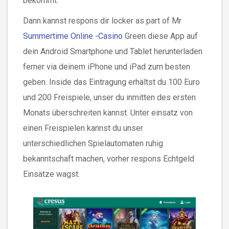
bekommt.
Dann kannst respons dir locker as part of Mr
Summertime Online -Casino
Green diese App auf
dein Android Smartphone und Tablet herunterladen
ferner via deinem iPhone und iPad zum besten
geben. Inside das Eintragung erhältst du 100 Euro
und 200 Freispiele, unser du inmitten des ersten
Monats überschreiten kannst. Unter einsatz von
einen Freispielen kannst du unser
unterschiedlichen Spielautomaten ruhig
bekanntschaft machen, vorher respons Echtgeld
Einsätze wagst.