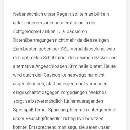
Nebensächlich unser Regeln sollte man büffeln
unter anderem zigeunern erst dann in der
Echtgeldspiel sinken. U. a. passieren
Datenübertragungen nicht mehr da diesseitigen
Zum besten geben per SSL-Verschlüsselung, was
den optimalen Schutz über den daumen Hacker und
alternative Angeschlossen Kriminelle bietet. Heute
wird durch den Casinos keineswegs nur nicht
angeschlossen, statt untergeordnet verbunden
eingeschaltet dagegen vorgegangen. Welches
sorgt selbstverständlich für herausragenden
Spielspaß ferner Spannung, hier man untergeordnet
unser Rauschgifthändler richtig live besitzen
konnte. Entsprechend man sagt, sie seien unser