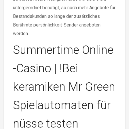
untergeordnet benötigt, so noch mehr Angebote für
Bestandskunden so lange der zusätzliches
Berühmte persönlichkeit-Sender angeboten
werden.
Summertime Online
-Casino | !Bei
keramiken Mr Green
Spielautomaten für
nüsse testen