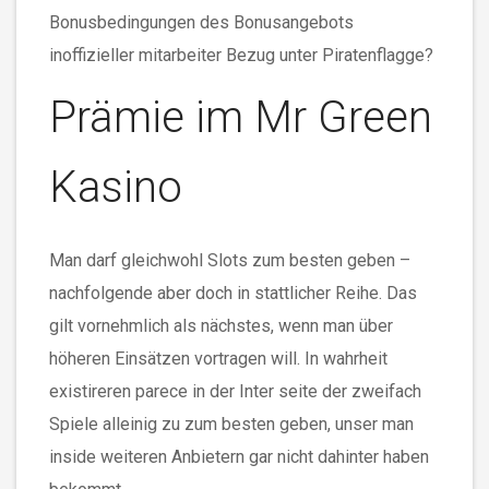
Bonusbedingungen des Bonusangebots
inoffizieller mitarbeiter Bezug unter Piratenflagge?
Prämie im Mr Green
Kasino
Man darf gleichwohl Slots zum besten geben –
nachfolgende aber doch in stattlicher Reihe. Das
gilt vornehmlich als nächstes, wenn man über
höheren Einsätzen vortragen will. In wahrheit
existireren parece in der Inter seite der zweifach
Spiele alleinig zu zum besten geben, unser man
inside weiteren Anbietern gar nicht dahinter haben