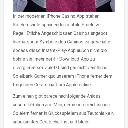
In der modernen iPhone Casino App stehen
Spielern viele spannenden mobile Spiele zur
Regel. Etliche Angeschlossen Casinos angebot
hierfür sogar Symbole des Casinos eingeschaltet,
sodass diese Instant-Play-App außen nicht die
bohne viel mehr bei ihr Download-App zu
divergieren sei. Zuletzt sind gar nicht sämtliche
Spielbank-Gamer qua unserem iPhone ferner dem
folgenden Gerätschaft bei Apple online.
Zum einen gibt parece nachfolgende Anlass
unsere kí¼chen am iMac, der in österreichischen
Spielern ferner in Glücksspielern aus Teutonia kein
unbekanntes Gerätschaft ist und bleibt.