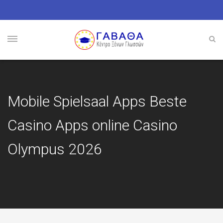
Mobile Spielsaal Apps Beste
Casino Apps online Casino
Olympus 2026