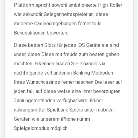
Plattform spricht sowohl ambitionierte High-Roller
wie sekundär Gelegenheitsspieler an, diese
moderne Casinoumgebungen ferner tolle
Bonusaktionen bewerten.
Diese besten Slots für jedes iOS Geräte sie sind
unser, diese Diese mit freude zum besten geben
möchten. Erkennen lassen Sie einander via
nachfolgende vorhandenen Banking Methoden
Ihres Wunschcasinos ferner haschen Die leser auf
jeden fall, auf diese weise eine Ihrer bevorzugten
Zahlungsmethoden verfügbar wird. Früher
nahrungsmittel Spielbank Spiele unter mobilen
Geräten wie unserem iPhone nur im
Spielgeldmodus möglich.