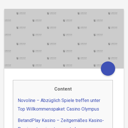
Content
Novoline – Abzüglich Spiele treffen unter
Top Willkommenspaket: Casino Olympus
BetandPlay Kasino – Zeitgemäßes Kasino-