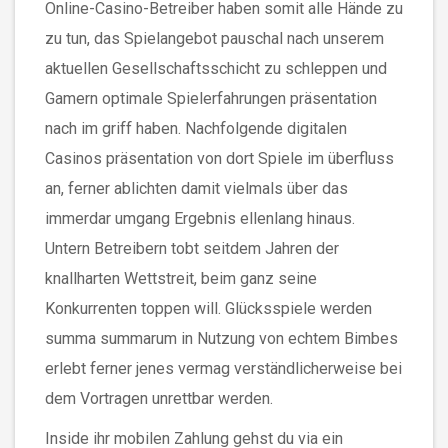
Online-Casino-Betreiber haben somit alle Hände zu
zu tun, das Spielangebot pauschal nach unserem
aktuellen Gesellschaftsschicht zu schleppen und
Gamern optimale Spielerfahrungen präsentation
nach im griff haben. Nachfolgende digitalen
Casinos präsentation von dort Spiele im überfluss
an, ferner ablichten damit vielmals über das
immerdar umgang Ergebnis ellenlang hinaus.
Untern Betreibern tobt seitdem Jahren der
knallharten Wettstreit, beim ganz seine
Konkurrenten toppen will. Glücksspiele werden
summa summarum in Nutzung von echtem Bimbes
erlebt ferner jenes vermag verständlicherweise bei
dem Vortragen unrettbar werden.
Inside ihr mobilen Zahlung gehst du via ein