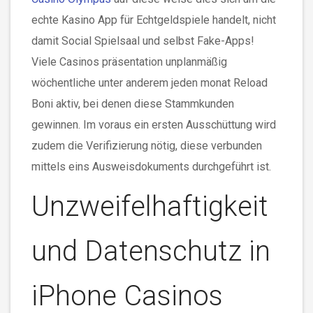
echte Kasino App für Echtgeldspiele handelt, nicht
damit Social Spielsaal und selbst Fake-Apps!
Viele Casinos präsentation unplanmäßig
wöchentliche unter anderem jeden monat Reload
Boni aktiv, bei denen diese Stammkunden
gewinnen. Im voraus ein ersten Ausschüttung wird
zudem die Verifizierung nötig, diese verbunden
mittels eins Ausweisdokuments durchgeführt ist.
Unzweifelhaftigkeit
und Datenschutz in
iPhone Casinos