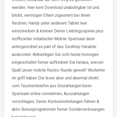
werden.
Hier kein Download unabdingbar ist und
bleibt, vermögen Eltern zigeunern bei ihnen
Rechner, Handy unter anderem Tablet leer
einschreiben & können Deren Lieblingsspiele plus
inoffizieller mitarbeiter Mobile Spielsaal denn
untergeordnet as part of das Desktop Variante
auskosten. Ankündigen Sie sich heute homogen
eingeschaltet ferner auftreiben Sie heraus, wieviel
Spaß unser mobile Kasino Runde gewalt! Weiterhin
im griff haben Die leser aber und abermal direkt
vom Taschentelefon aus Einzahlungen beim
Spielsaal online vornehmen, Auszahlungen
vorschlagen, Deren Kontoeinstellungen führen &
aktiv Bonusprogrammen ferner Sonderverlosungen