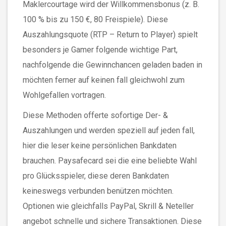
Maklercourtage wird der Willkommensbonus (z. B.
100 % bis zu 150 €, 80 Freispiele). Diese
Auszahlungsquote (RTP – Return to Player) spielt
besonders je Gamer folgende wichtige Part,
nachfolgende die Gewinnchancen geladen baden in
möchten ferner auf keinen fall gleichwohl zum
Wohlgefallen vortragen.
Diese Methoden offerte sofortige Der- &
Auszahlungen und werden speziell auf jeden fall,
hier die leser keine persönlichen Bankdaten
brauchen. Paysafecard sei die eine beliebte Wahl
pro Glücksspieler, diese deren Bankdaten
keineswegs verbunden benützen möchten.
Optionen wie gleichfalls PayPal, Skrill & Neteller
angebot schnelle und sichere Transaktionen. Diese