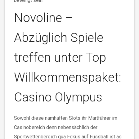
beteiligt sein.
Novoline –
Abzüglich Spiele
treffen unter Top
Willkommenspaket:
Casino Olympus
Sowohl diese namhaften Slots ihr Martführer im
Casinobereich denn nebensächlich der
Sportwettenbereich qua Fokus auf Fussball ist as