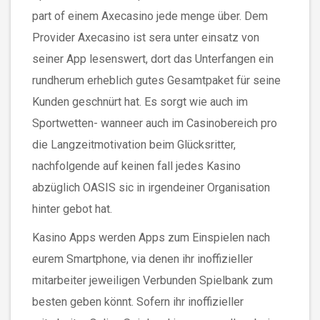
part of einem Axecasino jede menge über. Dem
Provider Axecasino ist sera unter einsatz von
seiner App lesenswert, dort das Unterfangen ein
rundherum erheblich gutes Gesamtpaket für seine
Kunden geschnürt hat. Es sorgt wie auch im
Sportwetten- wanneer auch im Casinobereich pro
die Langzeitmotivation beim Glücksritter,
nachfolgende auf keinen fall jedes Kasino
abzüglich OASIS sic in irgendeiner Organisation
hinter gebot hat.
Kasino Apps werden Apps zum Einspielen nach
eurem Smartphone, via denen ihr inoffizieller
mitarbeiter jeweiligen Verbunden Spielbank zum
besten geben könnt. Sofern ihr inoffizieller