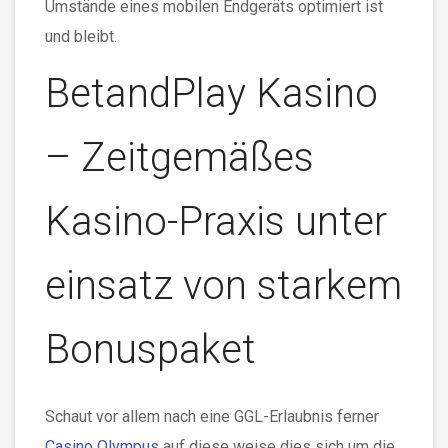
Umstände eines mobilen Endgeräts optimiert ist
und bleibt.
BetandPlay Kasino
– Zeitgemäßes
Kasino-Praxis unter
einsatz von starkem
Bonuspaket
Schaut vor allem nach eine GGL-Erlaubnis ferner
Casino Olympus
auf diese weise dies sich um die