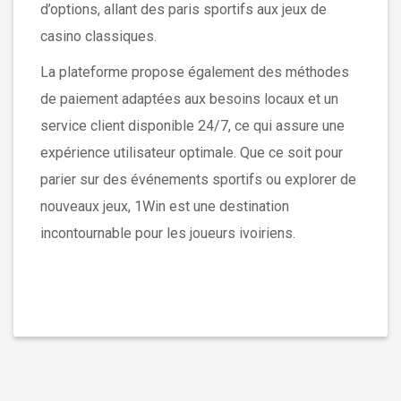
d’options, allant des paris sportifs aux jeux de
casino classiques.
La plateforme propose également des méthodes
de paiement adaptées aux besoins locaux et un
service client disponible 24/7, ce qui assure une
expérience utilisateur optimale. Que ce soit pour
parier sur des événements sportifs ou explorer de
nouveaux jeux, 1Win est une destination
incontournable pour les joueurs ivoiriens.