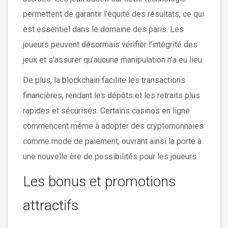
permettent de garantir l’équité des résultats, ce qui
est essentiel dans le domaine des paris. Les
joueurs peuvent désormais vérifier l’intégrité des
jeux et s’assurer qu’aucune manipulation n’a eu lieu.
De plus, la blockchain facilite les transactions
financières, rendant les dépôts et les retraits plus
rapides et sécurisés. Certains casinos en ligne
commencent même à adopter des cryptomonnaies
comme mode de paiement, ouvrant ainsi la porte à
une nouvelle ère de possibilités pour les joueurs.
Les bonus et promotions
attractifs