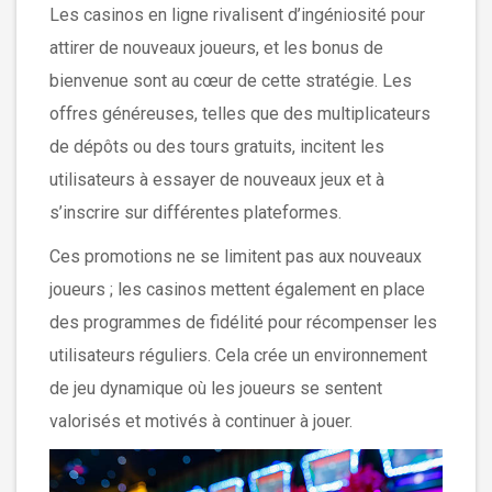
Les casinos en ligne rivalisent d’ingéniosité pour
attirer de nouveaux joueurs, et les bonus de
bienvenue sont au cœur de cette stratégie. Les
offres généreuses, telles que des multiplicateurs
de dépôts ou des tours gratuits, incitent les
utilisateurs à essayer de nouveaux jeux et à
s’inscrire sur différentes plateformes.
Ces promotions ne se limitent pas aux nouveaux
joueurs ; les casinos mettent également en place
des programmes de fidélité pour récompenser les
utilisateurs réguliers. Cela crée un environnement
de jeu dynamique où les joueurs se sentent
valorisés et motivés à continuer à jouer.