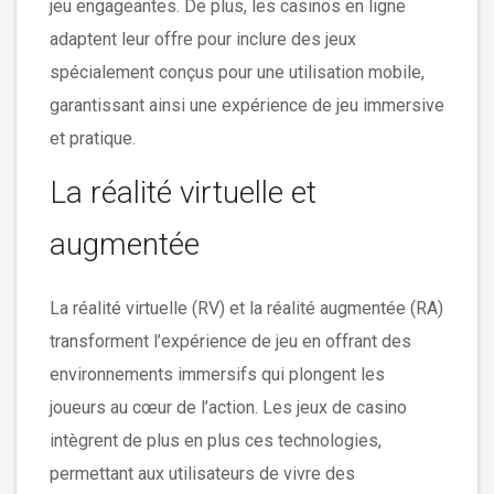
jeu engageantes. De plus, les casinos en ligne
adaptent leur offre pour inclure des jeux
spécialement conçus pour une utilisation mobile,
garantissant ainsi une expérience de jeu immersive
et pratique.
La réalité virtuelle et
augmentée
La réalité virtuelle (RV) et la réalité augmentée (RA)
transforment l’expérience de jeu en offrant des
environnements immersifs qui plongent les
joueurs au cœur de l’action. Les jeux de casino
intègrent de plus en plus ces technologies,
permettant aux utilisateurs de vivre des