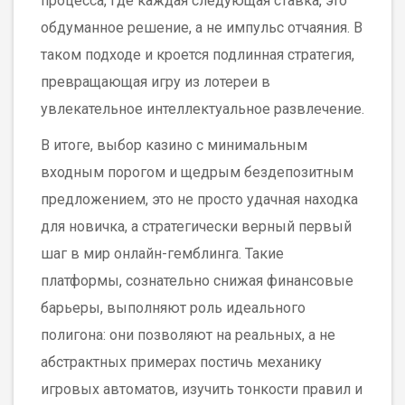
процесса, где каждая следующая ставка, это
обдуманное решение, а не импульс отчаяния. В
таком подходе и кроется подлинная стратегия,
превращающая игру из лотереи в
увлекательное интеллектуальное развлечение.
В итоге, выбор казино с минимальным
входным порогом и щедрым бездепозитным
предложением, это не просто удачная находка
для новичка, а стратегически верный первый
шаг в мир онлайн-гемблинга. Такие
платформы, сознательно снижая финансовые
барьеры, выполняют роль идеального
полигона: они позволяют на реальных, а не
абстрактных примерах постичь механику
игровых автоматов, изучить тонкости правил и