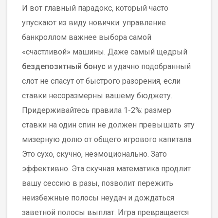
И вот главный парадокс, который часто
упускают из виду новички: управление
банкроллом важнее выбора самой
«счастливой» машины. Даже самый щедрый
бездепозитный бонус
и удачно подобранный
слот не спасут от быстрого разорения, если
ставки несоразмерны вашему бюджету.
Придерживайтесь правила 1-2%: размер
ставки на один спин не должен превышать эту
мизерную долю от общего игрового капитала.
Это сухо, скучно, неэмоционально. Зато
эффективно. Эта скучная математика продлит
вашу сессию в разы, позволит пережить
неизбежные полосы неудач и дождаться
заветной полосы выплат. Игра превращается