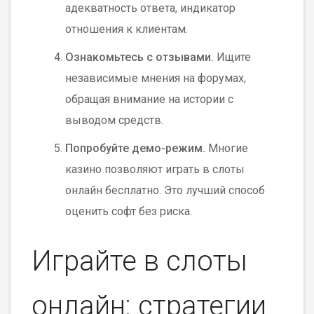
адекватность ответа, индикатор
отношения к клиентам.
Ознакомьтесь с отзывами.
Ищите
независимые мнения на форумах,
обращая внимание на истории с
выводом средств.
Попробуйте демо-режим.
Многие
казино позволяют играть в слоты
онлайн бесплатно. Это лучший способ
оценить софт без риска.
Играйте в слоты
онлайн: стратегии