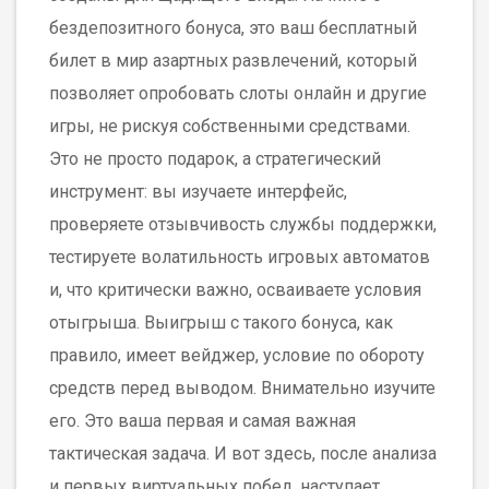
бездепозитного бонуса, это ваш бесплатный
билет в мир азартных развлечений, который
позволяет опробовать слоты онлайн и другие
игры, не рискуя собственными средствами.
Это не просто подарок, а стратегический
инструмент: вы изучаете интерфейс,
проверяете отзывчивость службы поддержки,
тестируете волатильность игровых автоматов
и, что критически важно, осваиваете условия
отыгрыша. Выигрыш с такого бонуса, как
правило, имеет вейджер, условие по обороту
средств перед выводом. Внимательно изучите
его. Это ваша первая и самая важная
тактическая задача. И вот здесь, после анализа
и первых виртуальных побед, наступает