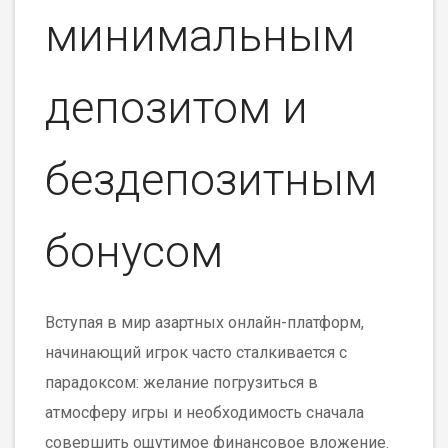
минимальным
депозитом и
бездепозитным
бонусом
Вступая в мир азартных онлайн-платформ,
начинающий игрок часто сталкивается с
парадоксом: желание погрузиться в
атмосферу игры и необходимость сначала
совершить ощутимое финансовое вложение.