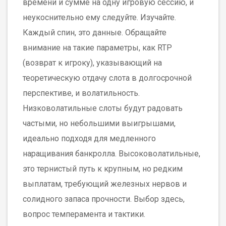
времени и сумме на одну игровую сессию, и
неукоснительно ему следуйте. Изучайте.
Каждый спин, это данные. Обращайте
внимание на такие параметры, как RTP
(возврат к игроку), указывающий на
теоретическую отдачу слота в долгосрочной
перспективе, и волатильность.
Низковолатильные слоты будут радовать
частыми, но небольшими выигрышами,
идеально подходя для медленного
наращивания банкролла. Высоковолатильные,
это тернистый путь к крупным, но редким
выплатам, требующий железных нервов и
солидного запаса прочности. Выбор здесь,
вопрос темперамента и тактики.