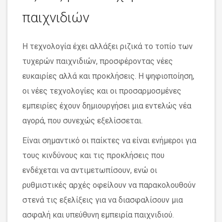
παιχνιδιών
Η τεχνολογία έχει αλλάξει ριζικά το τοπίο των
τυχερών παιχνιδιών, προσφέροντας νέες
ευκαιρίες αλλά και προκλήσεις. Η ψηφιοποίηση,
οι νέες τεχνολογίες και οι προσαρμοσμένες
εμπειρίες έχουν δημιουργήσει μια εντελώς νέα
αγορά, που συνεχώς εξελίσσεται.
Είναι σημαντικό οι παίκτες να είναι ενήμεροι για
τους κινδύνους και τις προκλήσεις που
ενδέχεται να αντιμετωπίσουν, ενώ οι
ρυθμιστικές αρχές οφείλουν να παρακολουθούν
στενά τις εξελίξεις για να διασφαλίσουν μια
ασφαλή και υπεύθυνη εμπειρία παιχνιδιού.