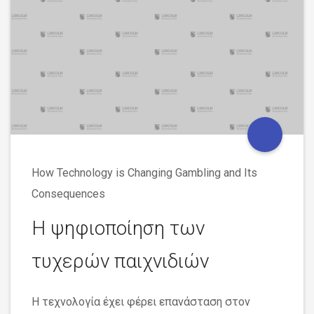
How Technology is Changing Gambling and Its
Consequences
Η ψηφιοποίηση των
τυχερών παιχνιδιών
Η τεχνολογία έχει φέρει επανάσταση στον