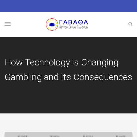
How Technology is Changing
Gambling and Its Consequences