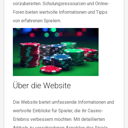
vorzubereiten. Schulungsressourcen und Online-
Foren bieten wertvolle Informationen und Tipps
von erfahrenen Spielern.
Über die Website
Die Website bietet umfassende Informationen und
wertvolle Einblicke für Spieler, die ihr Casino-
Erlebnis verbessern möchten. Mit detaillierten
Artikeln zu verschiedenen Aspekten des Spiels