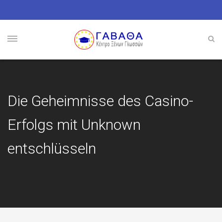
Die Geheimnisse des Casino-
Erfolgs mit Unknown
entschlüsseln