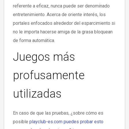
referente a eficaz, nunca puede ser denominado
entretenimiento. Acerca de oriente interés, los
portales enfocados alrededor del esparcimiento si
no le importa hacerse amiga de la grasa bloquean
de forma automática.
Juegos más
profusamente
utilizadas
En caso de que las pruebas, ¿sobre cómo es
posible
playclub-es.com puedes probar esto