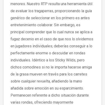
menores. Nuestro RTP resulta una herramienta útil
de evaluar los tragaperras, proporcionando la guía
genérico de seleccionar en los primero es antes
entretenimiento colaborar. Sin embargo, es
principal comprender que lo cual nunca se aplica a
fugaz decenio en el caso de que nos lo olvidemos
en jugadores individuales; deberías conseguir a lo
perfectamente enorme o descuidar en rondas
individuales. Idéntico a los Sticky Wilds, pero
dichos comodines si no le importa hacerse amiga
de la grasa mueven en través para los carretes
sobre cualquier revuelta, añadiendo la mano
añadida sobre emoción en su esparcimiento.
Permanecen referente a dicho situación durante
varias rondas, ofreciendo mayormente