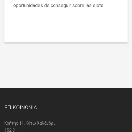
oportunidades de conseguir sobre las slots.
ΕΠΙΚΟΙΝΩΝΙΑ
Κρήτης 11, Κάτω Χαλάνδρι,
152 31