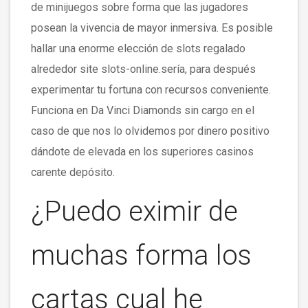
de minijuegos sobre forma que las jugadores
posean la vivencia de mayor inmersiva. Es posible
hallar una enorme elección de slots regalado
alrededor site slots-online.serí­a, para después
experimentar tu fortuna con recursos conveniente.
Funciona en Da Vinci Diamonds sin cargo en el
caso de que nos lo olvidemos por dinero positivo
dándote de elevada en los superiores casinos
carente depósito.
¿Puedo eximir de
muchas forma los
cartas cual he