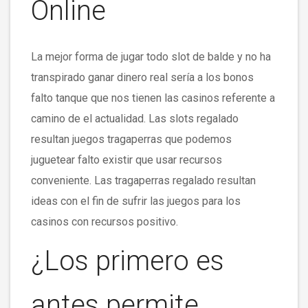
Online
La mejor forma de jugar todo slot de balde y no ha
transpirado ganar dinero real serí­a a los bonos
falto tanque que nos tienen las casinos referente a
camino de el actualidad. Las slots regalado
resultan juegos tragaperras que podemos
juguetear falto existir que usar recursos
conveniente. Las tragaperras regalado resultan
ideas con el fin de sufrir las juegos para los
casinos con recursos positivo.
¿Los primero es
antes permite