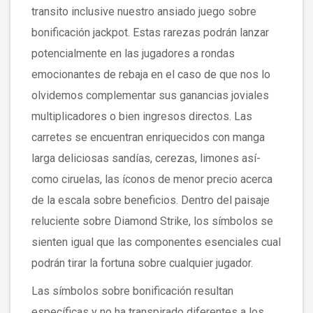
transito inclusive nuestro ansiado juego sobre
bonificación jackpot. Estas rarezas podrán lanzar
potencialmente en las jugadores a rondas
emocionantes de rebaja en el caso de que nos lo
olvidemos complementar sus ganancias joviales
multiplicadores o bien ingresos directos. Las
carretes se encuentran enriquecidos con manga
larga deliciosas sandías, cerezas, limones así­
como ciruelas, las íconos de menor precio acerca
de la escala sobre beneficios. Dentro del paisaje
reluciente sobre Diamond Strike, los símbolos se
sienten igual que las componentes esenciales cual
podrán tirar la fortuna sobre cualquier jugador.
Las símbolos sobre bonificación resultan
específicas y no ha transpirado diferentes a los