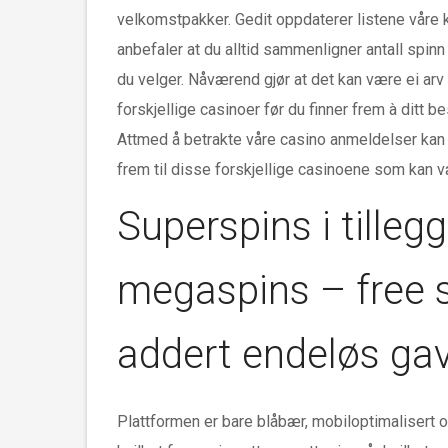
velkomstpakker. Gedit oppdaterer listene våre k
anbefaler at du alltid sammenligner antall spi
du velger. Nåværend gjør at det kan være ei arv
forskjellige casinoer før du finner frem à ditt b
Attmed å betrakte våre casino anmeldelser kan
frem til disse forskjellige casinoene som kan v
Superspins i tillegg 
megaspins – free 
addert endeløs ga
Plattformen er bare blåbær, mobiloptimalisert o