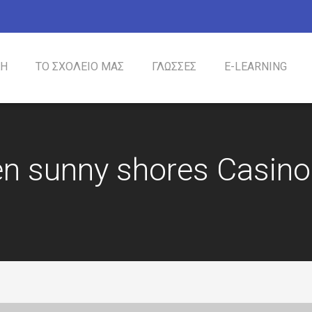
ΚΗ
ΤΟ ΣΧΟΛΕΙΟ ΜΑΣ
ΓΛΩΣΣΕΣ
Ε-LEARΝING
ΙΣΤΟΡΙΑ
ΦΙΛΟΣΟΦΙΑ
ΜΕΘΟΔΟΛΟΓΙΑ
ΠΡΟΓΡΑΜΜΑ
ΕΙΔΙΚΕΣ ΠΑΡΟΧΕΣ
ten sunny shores Casin