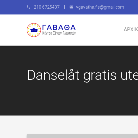
210 6725437 |
vgavatha.fls@gmail.com
ΑΡΧΙ
Danselåt gratis u