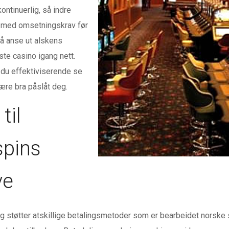
ontinuerlig, så indre
nn med omsetningskrav før
 å anse ut alskens
este casino igang nett.
 du effektiviserende se
ære bra påslåt deg.
til
spins
ve
g støtter atskillige betalingsmetoder som er bearbeidet norske s