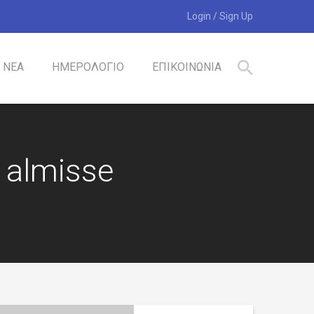
Login
/
Sign Up
ΝΕΑ
ΗΜΕΡΟΛΟΓΙΟ
ΕΠΙΚΟΙΝΩΝΙΑ
o almisse