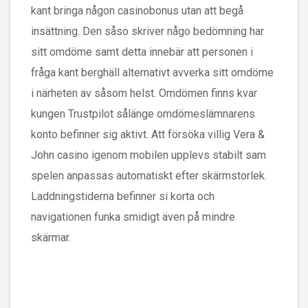
kant bringa någon casinobonus utan att begå
insättning. Den såso skriver någo bedömning har
sitt omdöme samt detta innebär att personen i
fråga kant berghäll alternativt avverka sitt omdöme
i närheten av såsom helst. Omdömen finns kvar
kungen Trustpilot sålänge omdömeslämnarens
konto befinner sig aktivt. Att försöka villig Vera &
John casino igenom mobilen upplevs stabilt sam
spelen anpassas automatiskt efter skärmstorlek.
Laddningstiderna befinner si korta och
navigationen funka smidigt även på mindre
skärmar.