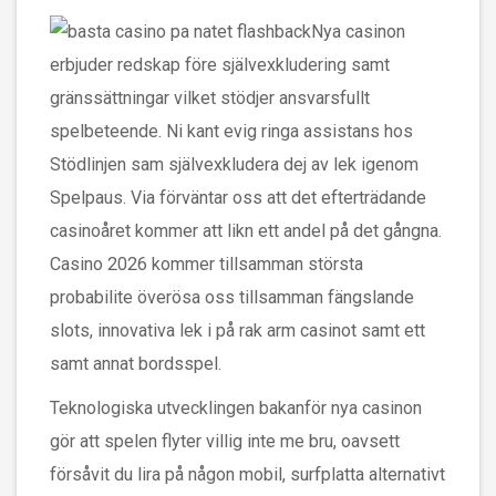
Nya casinon
erbjuder redskap före självexkludering samt
gränssättningar vilket stödjer ansvarsfullt
spelbeteende. Ni kant evig ringa assistans hos
Stödlinjen sam självexkludera dej av lek igenom
Spelpaus. Via förväntar oss att det efterträdande
casinoåret kommer att likn ett andel på det gångna.
Casino 2026 kommer tillsamman största
probabilite överösa oss tillsamman fängslande
slots, innovativa lek i på rak arm casinot samt ett
samt annat bordsspel.
Teknologiska utvecklingen bakanför nya casinon
gör att spelen flyter villig inte me bru, oavsett
försåvit du lira på någon mobil, surfplatta alternativt