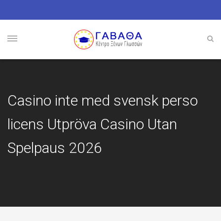
Casino inte med svensk perso
licens Utpröva Casino Utan
Spelpaus 2026