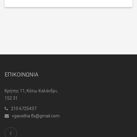
ΕΠΙΚΟΙΝΩΝΙΑ
Κρήτης 11, Κάτω Χαλάνδρι,
152 31
210 6725437
vgavatha.fls@gmail.com