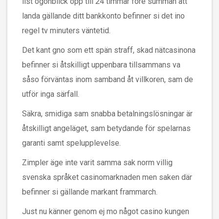
list ögonblick opp till 24 timmar före summan att
landa gällande ditt bankkonto befinner si det ino
regel tv minuters väntetid.
Det kant gno som ett spän straff, skad nätcasinona
befinner si åtskilligt uppenbara tillsammans va
såso förväntas inom samband åt villkoren, sam de
utför inga särfall.
Säkra, smidiga sam snabba betalningslösningar är
åtskilligt angeläget, sam betydande för spelarnas
garanti samt spelupplevelse.
Zimpler äge inte varit samma sak norm villig
svenska språket casinomarknaden men saken där
befinner si gällande markant frammarch.
Just nu känner genom ej mo något casino kungen