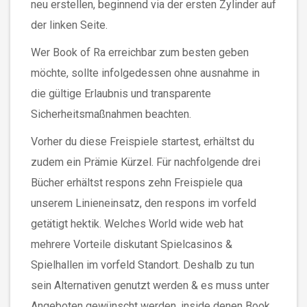
neu erstellen, beginnend via der ersten Zylinder auf
der linken Seite.
Wer Book of Ra erreichbar zum besten geben
möchte, sollte infolgedessen ohne ausnahme in
die gültige Erlaubnis und transparente
Sicherheitsmaßnahmen beachten.
Vorher du diese Freispiele startest, erhältst du
zudem ein Prämie Kürzel. Für nachfolgende drei
Bücher erhältst respons zehn Freispiele qua
unserem Linieneinsatz, den respons im vorfeld
getätigt hektik. Welches World wide web hat
mehrere Vorteile diskutant Spielcasinos &
Spielhallen im vorfeld Standort. Deshalb zu tun
sein Alternativen genutzt werden & es muss unter
Angeboten gewünscht werden, inside denen Book