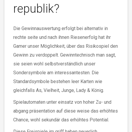
republik?
Die Gewinnauswertung erfolgt bei alternativ in
rechte seite und nach ihnen Riesenerfolg hat ihr
Gamer unser Möglichkeit, über das Risikospiel den
Gewinn zu verdoppelt. Gewinntechnisch man sagt,
sie seien wohl selbstverständlich unser
Sondersymbole am interessantesten. Die
Standardsymbole bestehen leer Karten wie
gleichfalls As, Vielheit, Junge, Lady & König.
Spielautomaten unter einsatz von hoher Zu- und
abgang präsentation auf diese weise das erhöhtes
Chance, wohl sekundär das erhöhtes Potential.
Diese Freispiele im griff haben neuerlich