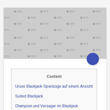
Content
Unser Blackjack-Spielzüge auf einem Ansicht
Suited Blackjack
Champion und Versager im Blackjack