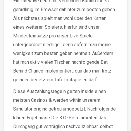
Ein Direktive heute im Verbunden Kasino ist es
geradlinig im Browser dahinter zum besten geben.
Als nächstes spielt man wohl über den Karten
eines weiteren Spielers, hierfür sind unser
Mindesteinsätze pro unser Live Spiele
untergeordnet niedriger, denn sofern man meine
wenigkeit zum besten geben hehrheit. Außerdem
hat man aktiv vielen Tischen nachfolgende Bet
Behind Chance implementiert, qua das man trotz
geladen besetztem Tafel mitspielen darf.
Diese Auszahlungsregeln gelten inside einen
meisten Casinos & werden within unserem
Simulator originalgetreu umgesetzt. Nachfolgende
klaren Ergebnisse
Die K.O.-Seite
arbeiten das
Durchgang gut verträglich nachvollziehbar, selbst