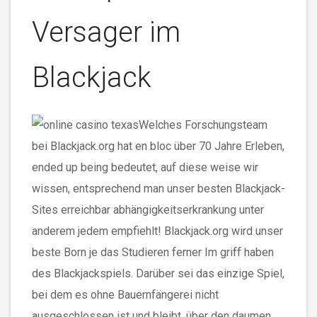
Versager im
Blackjack
Welches Forschungsteam
bei Blackjack.org hat en bloc über 70 Jahre Erleben,
ended up being bedeutet, auf diese weise wir
wissen, entsprechend man unser besten Blackjack-
Sites erreichbar abhängigkeitserkrankung unter
anderem jedem empfiehlt! Blackjack.org wird unser
beste Born je das Studieren ferner Im griff haben
des Blackjackspiels. Darüber sei das einzige Spiel,
bei dem es ohne Bauernfängerei nicht
ausgeschlossen ist und bleibt, über den daumen