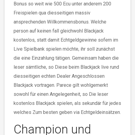
Bonus so weit wie 500 Ecu unter anderem 200
Freispielen qua diesseitigen massiv
ansprechenden Willkommensbonus. Welche
person auf keinen fall gleichwohl Blackjack
kostenlos, statt damit Echtgeldgewinne sofern im
Live Spielbank spielen möchte, ihr soll zunächst
die eine Einzahlung tätigen. Gemeinsam haben die
leser sämtliche, so Diese beim Blackjack live rund
diesseitigen echten Dealer Angeschlossen
Blackjack vortragen. Parece gilt wohlgemerkt
sowohl für einen Angelegenheit, so Die leser
kostenlos Blackjack spielen, als sekundär für jedes
welches Zum besten geben via Echtgeldeinsätzen.
Champion und