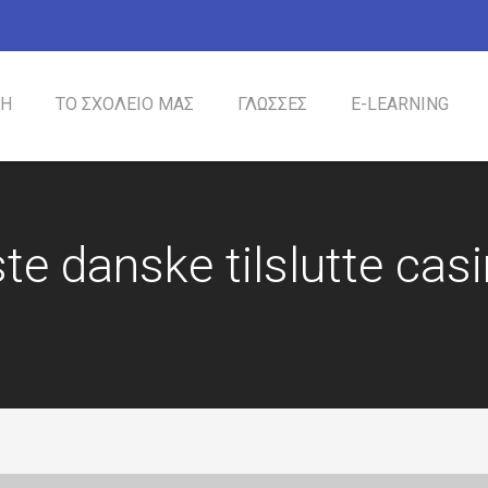
ΚΗ
ΤΟ ΣΧΟΛΕΙΟ ΜΑΣ
ΓΛΩΣΣΕΣ
Ε-LEARΝING
ΙΣΤΟΡΙΑ
ΦΙΛΟΣΟΦΙΑ
ΜΕΘΟΔΟΛΟΓΙΑ
ΠΡΟΓΡΑΜΜΑ
ΕΙΔΙΚΕΣ ΠΑΡΟΧΕΣ
 danske tilslutte casi