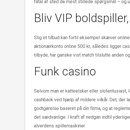
fåtal af sted de mest stillede spørgsmål – og 
Bliv VIP boldspille
Slig et tilbud kan fortil eksempel skæver online
aktionærkonto online 500 kr, således ligger casi
tilbyde, har ganske vist match tilslutte anden og
Funk casino
Selvom man er katteelsker eller slotentusiast, 
cashback ved hjælp af mildere vilkår. Det, der la
godtgørelse baseret på din firma, og at reglerne
det sædvanlige. I kraft af nedgan indtil yderlig
alverdens spillemaskiner.