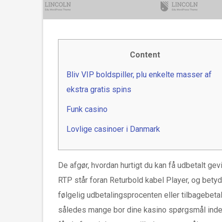
Content
Bliv VIP boldspiller, plu enkelte masser af
ekstra gratis spins
Funk casino
Lovlige casinoer i Danmark
De afgør, hvordan hurtigt du kan få udbetalt gevi
RTP står foran Returbold kabel Player, og betyde
følgelig udbetalingsprocenten eller tilbagebet
således mange bor dine kasino spørgsmål inden f