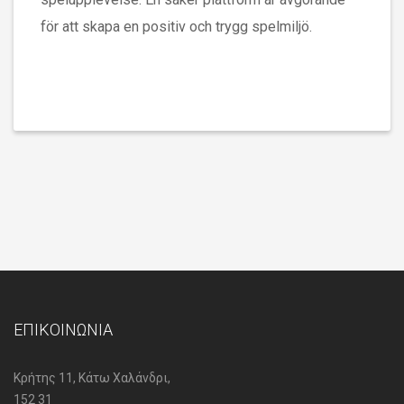
för att skapa en positiv och trygg spelmiljö.
ΕΠΙΚΟΙΝΩΝΙΑ
Κρήτης 11, Κάτω Χαλάνδρι,
152 31