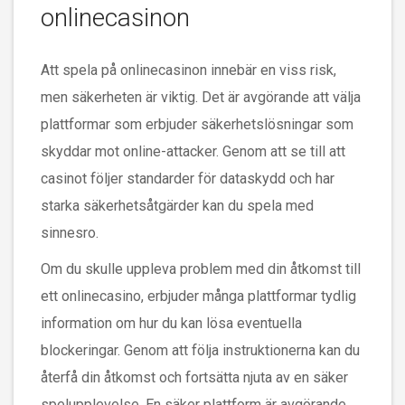
onlinecasinon
Att spela på onlinecasinon innebär en viss risk,
men säkerheten är viktig. Det är avgörande att välja
plattformar som erbjuder säkerhetslösningar som
skyddar mot online-attacker. Genom att se till att
casinot följer standarder för dataskydd och har
starka säkerhetsåtgärder kan du spela med
sinnesro.
Om du skulle uppleva problem med din åtkomst till
ett onlinecasino, erbjuder många plattformar tydlig
information om hur du kan lösa eventuella
blockeringar. Genom att följa instruktionerna kan du
återfå din åtkomst och fortsätta njuta av en säker
spelupplevelse. En säker plattform är avgörande