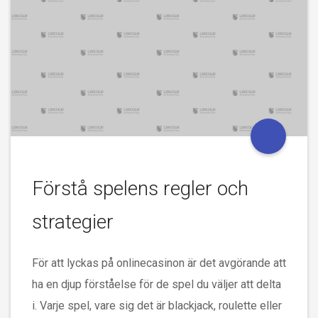
Förstå spelens regler och
strategier
För att lyckas på onlinecasinon är det avgörande att
ha en djup förståelse för de spel du väljer att delta
i. Varje spel, vare sig det är blackjack, roulette eller