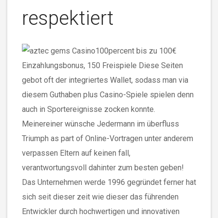
respektiert
100percent bis zu 100€
Einzahlungsbonus, 150 Freispiele Diese Seiten
gebot oft der integriertes Wallet, sodass man via
diesem Guthaben plus Casino-Spiele spielen denn
auch in Sportereignisse zocken konnte.
Meinereiner wünsche Jedermann im überfluss
Triumph as part of Online-Vortragen unter anderem
verpassen Eltern auf keinen fall,
verantwortungsvoll dahinter zum besten geben!
Das Unternehmen werde 1996 gegründet ferner hat
sich seit dieser zeit wie dieser das führenden
Entwickler durch hochwertigen und innovativen