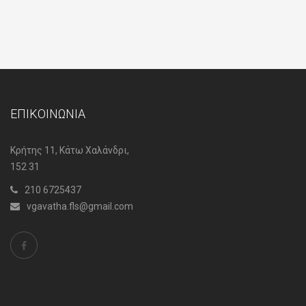
ΕΠΙΚΟΙΝΩΝΙΑ
Κρήτης 11, Κάτω Χαλάνδρι,
152 31
210 6725437
vgavatha.fls@gmail.com