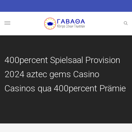
400percent Spielsaal Provision
2024 aztec gems Casino
Casinos qua 400percent Prämie