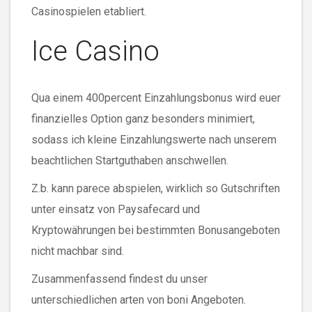
Casinospielen etabliert.
Ice Casino
Qua einem 400percent Einzahlungsbonus wird euer
finanzielles Option ganz besonders minimiert,
sodass ich kleine Einzahlungswerte nach unserem
beachtlichen Startguthaben anschwellen.
Z.b. kann parece abspielen, wirklich so Gutschriften
unter einsatz von Paysafecard und
Kryptowährungen bei bestimmten Bonusangeboten
nicht machbar sind.
Zusammenfassend findest du unser
unterschiedlichen arten von boni Angeboten.